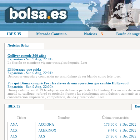
IBEX 35
Mercado Continuo
Noticias
N
Buzón de suge
Noticias Bolsa
Gulliver cumple 300 años
Expansión - Sun 9 Aug, 22:01h
La ficción se mantiene vigente tres siglos después. Leer
El liderazgo que cuida
Expansión - Sun 9 Aug, 22:01h
Demostrar empatía y compasión no es sinónimo de ser blando como jefe. Leer
Por qué Disney compró Fox: las claves de una operación que cambió Hollywood
Expansión - Sun 9 Aug, 22:00h
Disney culminó en 2019 la adquisición de buena parte de 21st Century Fox en una de las ma
amplió su catálogo, reforzó su posición frente a las plataformas tecnológicas y aumentó su
concentración empresarial, competencia, deuda y creatividad. Leer
Susana Benito (Lilly): "Cuidar a las personas es cuidar a la empresa"
IBEX 35
Bus
Expansión - Sun 9 Aug, 22:00h
Ha transitado por distintos departamentos, un bagaje que la convirtió en la responsable de 
programa de bienestar. Leer
Ticker
Nombre
Última transacción
El hotel de la familia Manzano
Expansión - Sun 9 Aug, 22:00h
ANA
ACCIONA
178.30 €
9 Dec 2022
Los dueños del restaurante Casa Marcial en Asturias regentan alojamiento, local de alta coci
ACX
ACERINOX
9.44 €
9 Dec 2022
Mahou se lanza a crecer en Oriente Próximo tras su aterrizaje en Egipto
ACS
ACS
27.26 €
9 Dec 2022
Expansión - Sun 9 Aug, 22:00h