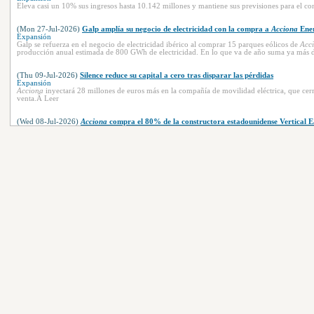
Eleva casi un 10% sus ingresos hasta 10.142 millones y mantiene sus previsiones para el c
(Mon 27-Jul-2026)
Galp amplía su negocio de electricidad con la compra a
Acciona
Ener
Expansión
Galp se refuerza en el negocio de electricidad ibérico al comprar 15 parques eólicos de
Acc
producción anual estimada de 800 GWh de electricidad. En lo que va de año suma ya más 
(Thu 09-Jul-2026)
Silence reduce su capital a cero tras disparar las pérdidas
Expansión
Acciona
inyectará 28 millones de euros más en la compañía de movilidad eléctrica, que cer
venta.Â Leer
(Wed 08-Jul-2026)
Acciona
compra el 80% de la constructora estadounidense Vertical E
Expansión
El grupo facturó 217 millones de dólares el año pasado. La operación está prevista que se ci
(Wed 08-Jul-2026)
JPMorgan gana la puja por la eólica de
Acciona
tras ofrecer 430 mil
Expansión
Nadara, plataforma renovable impulsada por el gigante estadounidense, mantiene negociacion
Acciona
que suma 361 MW.Â Leer
(Wed 01-Jul-2026)
Acciona
prepara una opa para evitar la quiebra de su filial polaca M
Expansión
La cotizada polaca, que ha perdido la mitad de su valor en Bolsa en un año, necesita 133 mi
acreedores.Â Leer