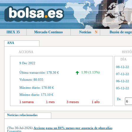
IBEX 35
Mercado Continuo
Noticias
N
Buzón de suge
ANA
ACCIONA
HISTÓ
DÍA
9 Dec 2022
08-12-22
1.99 (1.13%)
Última transacción: 178.30 €
07-12-22
Volumen: 80.035
06-12-22
Máximo diario: 178.60 €
05-12-22
Mínimo diario: 175.10 €
04-12-22
De
1 semana
1 mes
3 meses
1 año
01-12-22
30-11-22
Noticias relacionadas
29-11-22
(Thu 30-Jul-2026)
Acciona
gana un 84% menos por ausencia de plusvalías
Expansión