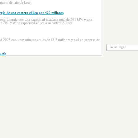
onjunto del año.Â Leer
gía de una cartera eólica por 420 millones
iona
Energía con una capacidad instalada total de 361 MW y una
de 700 MW de capacidad eólica a su cartera.Â Leer
ró 2025 con unos números rojos de 63,5 millones y está en proceso de
Aviso legal
arth
erre antes de final de año.Â Leer
lones
es en exclusiva para la adquisición de una cartera de activos de
ostostal
llones de euros con urgencia para alejar el riesgo de concurso de