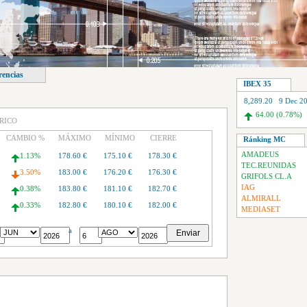
rencias
IBEX 35
8,289.20 9 Dec 2
64.00 (0.78%)
RICO
CAMBIO %
MÁXIMO
MÍNIMO
CIERRE
Ránking MC
AMADEUS
1.13%
178.60 €
175.10 €
178.30 €
TEC.REUNIDAS
3.50%
183.00 €
176.20 €
176.30 €
GRIFOLS CL.A
IAG
0.38%
183.80 €
181.10 €
182.70 €
ALMIRALL
0.33%
182.80 €
180.10 €
182.00 €
MEDIASET
0.55%
182.50 €
178.50 €
181.40 €
a
4.85%
187.20 €
180.00 €
180.40 €
1.72%
190.70 €
186.90 €
189.60 €
2.81%
186.60 €
181.30 €
186.40 €