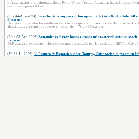
La financiación bruta dispuesta desde Reino Unido, Francia, Alemania, Italia, Polonia y Mar
crédito a empresas.Â Leer
(Tue 04-Aug-2026)
Deutsche Bank augura rumbos opuestos de
CaixaBank
y Sabadell en
Expansión
Una vez completados los resultados de la banca española, los analistas de Deutsche Bank ac
alemana augura rumbos opuestos en Bolsa: del -4% al +11%.Â Leer
(Mon 03-Aug-2026)
Santander es el gran banco europeo más protegido ante un 'shock' 
Expansión
S&P analiza la exposición a los sectores más vulnerables por los conflictos. BBVA y
CaixaB
(Fri 31-Jul-2026)
La Primera de Expansión sobre Naturgy,
Caixabank
y la guerra en Ir
Expansión
Naturgy, la mayor gasista española, busca a contrarreloj suministradores internacionales par
por Bruselas.Â Leer
(Thu 30-Jul-2026)
CaixaBank
reorganiza el área de Wealth Management y nombra a Ju
Expansión
CaixaBank
ha aprobado una nueva organización en el ámbito de Wealth Management y
Ca
(Wed 29-Jul-2026)
CaixaBank
, el sueño cumplido de Josep Vilarasau
Expansión
Un día después de que se comunicara el fallecimiento de Josep Vilarasau, ex director gener
este grupo anunció que, un semestre más, ha vuelto a aumentar sus beneficios en un 8,5% re
clientes en España y Portugal de 400.000 personas, países en los que opera comercialmente