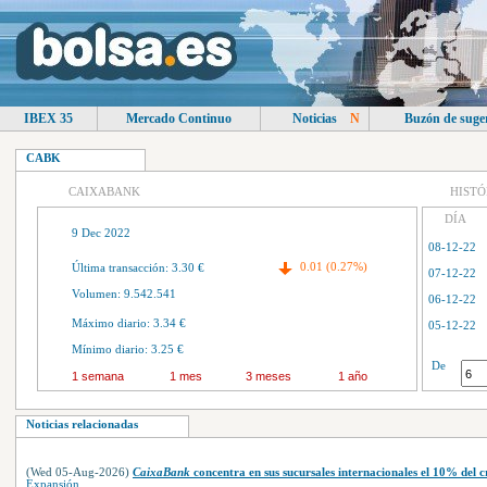
IBEX 35
Mercado Continuo
Noticias
N
Buzón de suge
CABK
CAIXABANK
HISTÓ
DÍA
9 Dec 2022
08-12-22
0.01 (0.27%)
Última transacción: 3.30 €
07-12-22
Volumen: 9.542.541
06-12-22
Máximo diario: 3.34 €
05-12-22
Mínimo diario: 3.25 €
04-12-22
De
1 semana
1 mes
3 meses
1 año
01-12-22
30-11-22
Noticias relacionadas
29-11-22
(Wed 05-Aug-2026)
CaixaBank
concentra en sus sucursales internacionales el 10% del c
Expansión