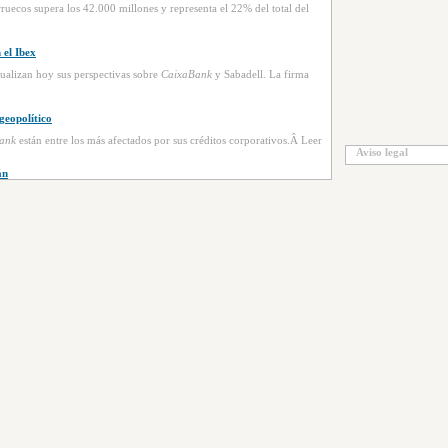
ruecos supera los 42.000 millones y representa el 22% del total del
 el Ibex
tualizan hoy sus perspectivas sobre
CaixaBank
y Sabadell. La firma
geopolítico
ank
están entre los más afectados por sus créditos corporativos.Â Leer
Aviso legal
án
a intercambiar con ellos contratos millonarios de gas ruso, prohibidos
an Llamas nuevo director
ixaBank
Asset Management.Â Leer
al y expresidente de la Caixa (hoy
CaixaBank
y Criteria), el banco de
specto a un año antes y, sobre todo, que ha tenido un aumento real de
 a través de
CaixaBank
y BPI.Â Leer