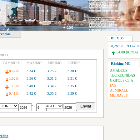
rencias
IBEX 35
8,289.20 9 Dec 2
64.00 (0.78%)
RICO
CAMBIO %
MÁXIMO
MÍNIMO
CIERRE
Ránking MC
AMADEUS
0.27%
3.34 €
3.25 €
3.30 €
TEC.REUNIDAS
1.02%
3.36 €
3.31 €
3.31 €
GRIFOLS CL.A
IAG
1.15%
3.40 €
3.34 €
3.35 €
ALMIRALL
0.41%
3.42 €
3.35 €
3.39 €
MEDIASET
0.61%
3.42 €
3.38 €
3.40 €
a
0.06%
3.43 €
3.34 €
3.42 €
4.01%
3.57 €
3.42 €
3.42 €
0.39%
3.58 €
3.51 €
3.56 €
rédito