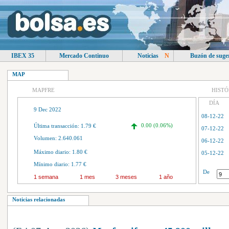
IBEX 35
Mercado Continuo
Noticias
N
Buzón de suge
MAP
MAPFRE
HISTÓ
DÍA
9 Dec 2022
08-12-22
0.00 (0.06%)
Última transacción: 1.79 €
07-12-22
Volumen: 2.640.061
06-12-22
Máximo diario: 1.80 €
05-12-22
Mínimo diario: 1.77 €
04-12-22
De
1 semana
1 mes
3 meses
1 año
01-12-22
30-11-22
Noticias relacionadas
29-11-22