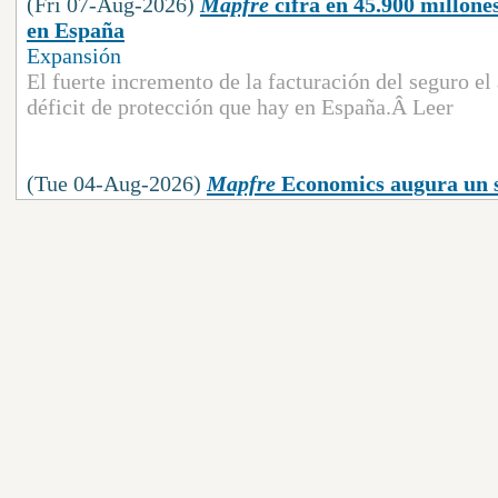
(Fri 07-Aug-2026)
Mapfre
cifra en 45.900 millone
en España
Expansión
El fuerte incremento de la facturación del seguro el
déficit de protección que hay en España.Â Leer
(Tue 04-Aug-2026)
Mapfre
Economics augura un só
España, pese a la incertidumbre
Expansión
El sector asegurador tiene ante sí dos años de sólid
proyección de
Mapfre
Economics. La convulsa situac
entorno internacional contribuyen a una fuerte incer
inflación, pero por ahora no se están traduciendo en
servicio de estudios del grupo que preside Antonio 
(Thu 30-Jul-2026)
Mapfre
adquiere el 38,9% de la
Expansión
La compañía ha sido la primera 'insurtech' de segu