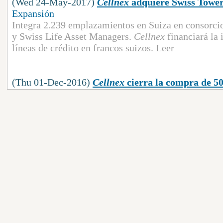
(Wed 24-May-2017)
Cellnex
adquiere Swiss Tower
Expansión
Integra 2.239 emplazamientos en Suiza en consorc
y Swiss Life Asset Managers.
Cellnex
financiará la 
líneas de crédito en francos suizos. Leer
(Thu 01-Dec-2016)
Cellnex
cierra la compra de 50
Expansión
Cellnex
Telecom
ha cerrado la segunda fase del acue
francesa Bouygues
Telecom
, para comprar otras 270
(Mon 11-Jul-2016)
Cellnex
compra 230 torres de t
millones de euros
Expansión
Cellnex
ha llegado a un acuerdo con Bouygues
Tele
telefonía móvil en Francia por 80 millones de euros