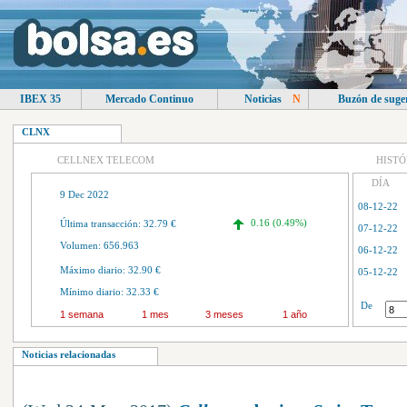
IBEX 35
Mercado Continuo
Noticias
N
Buzón de suge
CLNX
CELLNEX TELECOM
HISTÓ
DÍA
9 Dec 2022
08-12-22
0.16 (0.49%)
Última transacción: 32.79 €
07-12-22
Volumen: 656.963
06-12-22
Máximo diario: 32.90 €
05-12-22
Mínimo diario: 32.33 €
04-12-22
De
1 semana
1 mes
3 meses
1 año
01-12-22
30-11-22
Noticias relacionadas
29-11-22